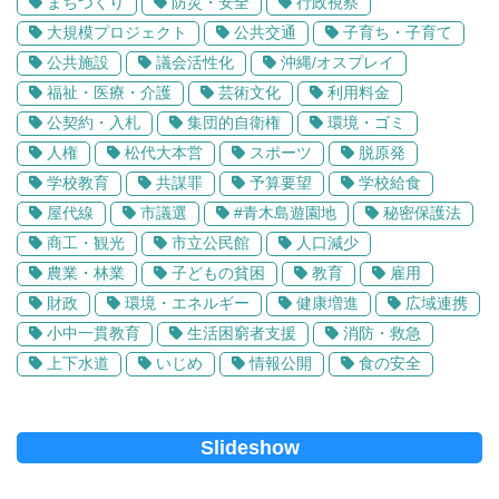
まちづくり
防災・安全
行政視察
大規模プロジェクト
公共交通
子育ち・子育て
公共施設
議会活性化
沖縄/オスプレイ
福祉・医療・介護
芸術文化
利用料金
公契約・入札
集団的自衛権
環境・ゴミ
人権
松代大本営
スポーツ
脱原発
学校教育
共謀罪
予算要望
学校給食
屋代線
市議選
#青木島遊園地
秘密保護法
商工・観光
市立公民館
人口減少
農業・林業
子どもの貧困
教育
雇用
財政
環境・エネルギー
健康増進
広域連携
小中一貫教育
生活困窮者支援
消防・救急
上下水道
いじめ
情報公開
食の安全
Slideshow