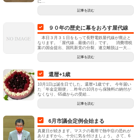
に...
記事を読む
９０年の歴史に幕をおろす屋代線
本日３月３１日をもって長野電鉄屋代線が廃止と
なります。「屋代線…最後の日」です。 消費増税
案の国会提出、国民新党の分裂、連立離脱は一大...
記事を読む
還暦+1歳
10月1日は誕生日でした。還暦+1歳です。 今年届い
た「年金定期便」…昨年の10月から保険料の納付が
なくなり、65歳からの受給...
記事を読む
6月市議会定例会始まる
真夏日が続きます。マスクの着用で熱中症の恐れが
ありますから、十分に気を付けましょう。 さて、6