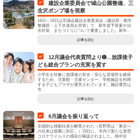
建設企業委員会で城山公園整備、三
念沢ポンプ場を視察
16日～18日は市議会建設企業委員会（建設部・都市
整備部・上下水道局を所管）で、新年度予算案や治
水対策、まちづくりについて審査しました。新年...
記事を読む
12月議会代表質問より➑…放課後子
ども総合プランの充実を質す
小学生を対象に放課後の安全・安心な居場所を確保
するため、児童館・児童センター、学校施設を利用
する子どもプラザが運営されています。施設運営は
市...
記事を読む
6月議会を振り返って
全国的な移動往来が解禁された（長野県は「東京へ
の往来は慎重に対応」）19日に、市内で新たな新型
コロナウイルスの感染が確認されました。熱中症