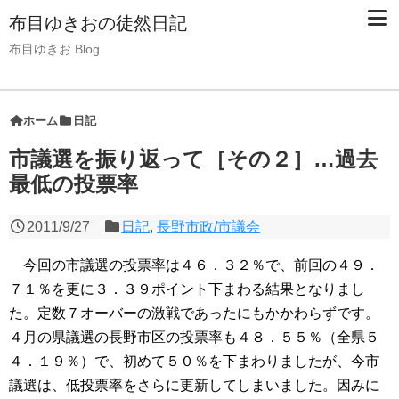
布目ゆきおの徒然日記
布目ゆきお Blog
ホーム
日記
市議選を振り返って［その２］…過去
最低の投票率
2011/9/27
日記
,
長野市政/市議会
今回の市議選の投票率は４６．３２％で、前回の４９．
７１％を更に３．３９ポイント下まわる結果となりまし
た。定数７オーバーの激戦であったにもかかわらずです。
４月の県議選の長野市区の投票率も４８．５５％（全県５
４．１９％）で、初めて５０％を下まわりましたが、今市
議選は、低投票率をさらに更新してしまいました。因みに