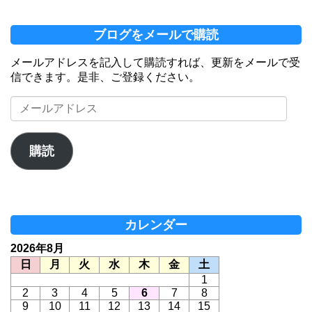
ブログをメールで購読
メールアドレスを記入して購読すれば、更新をメールで受
信できます。是非、ご登録ください。
メ
ー
ル
ア
購読
ド
レ
ス
カレンダー
2026年8月
日
月
火
水
木
金
土
1
2
3
4
5
6
7
8
9
10
11
12
13
14
15