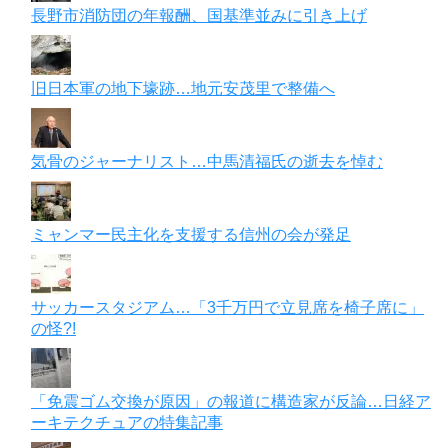
長野市消防団の年報酬、国基準並みに引き上げ
旧日本軍の地下壕跡…地元安茂里で整備へ
気骨のジャーナリスト…中馬清福氏の逝去を悼む
ミャンマー民主化を支援する信州の会が発足
サッカースタジアム…「3千万円で立見席を椅子席に」
の怪?!
「免震ゴム交換が原因」の報道に構造家が反論…日経ア
ーキテクチュアの特集記事