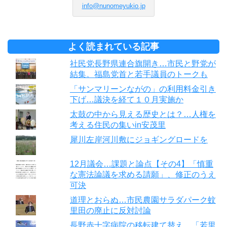
info@nunomeyukio.jp
よく読まれている記事
社民党長野県連合旗開き…市民と野党が
結集。福島党首と若手議員のトークも
「サンマリーンながの」の利用料金引き
下げ…議決を経て１０月実施か
太鼓の中から見える歴史とは？…人権を
考える住民の集いin安茂里
犀川左岸河川敷にジョギングロードを
12月議会…課題と論点【その4】「慎重
な憲法論議を求める請願」、修正のうえ
可決
道理とおらぬ…市民農園サラダパーク蚊
里田の廃止に反対討論
長野赤十字病院の移転建て替え…「若里