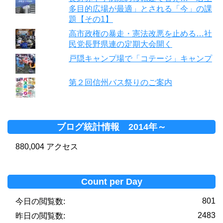
多目的広場が最適」とされる「今」の課
題【その1】
高市政権の暴走・憲法改悪を止める…社
民党長野県連の定期大会開く
戸隠キャンプ場で「コテージ」キャンプ
第２回信州バス祭りのご案内
ブログ統計情報 2014年～
880,004 アクセス
Count per Day
801
今日の閲覧数:
2483
昨日の閲覧数: