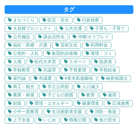
タグ
まちづくり
防災・安全
行政視察
大規模プロジェクト
公共交通
子育ち・子育て
公共施設
議会活性化
沖縄/オスプレイ
福祉・医療・介護
芸術文化
利用料金
公契約・入札
集団的自衛権
環境・ゴミ
人権
松代大本営
スポーツ
脱原発
学校教育
共謀罪
予算要望
学校給食
屋代線
市議選
#青木島遊園地
秘密保護法
商工・観光
市立公民館
人口減少
農業・林業
子どもの貧困
教育
雇用
財政
環境・エネルギー
健康増進
広域連携
小中一貫教育
生活困窮者支援
消防・救急
上下水道
いじめ
情報公開
食の安全