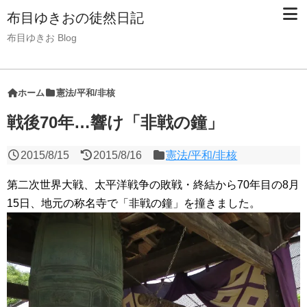
布目ゆきおの徒然日記
布目ゆきお Blog
ホーム
憲法/平和/非核
戦後70年…響け「非戦の鐘」
2015/8/15
2015/8/16
憲法/平和/非核
第二次世界大戦、太平洋戦争の敗戦・終結から70年目の8月
15日、地元の称名寺で「非戦の鐘」を撞きました。