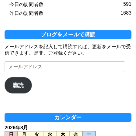
591
今日の訪問者数:
1683
昨日の訪問者数:
ブログをメールで購読
メールアドレスを記入して購読すれば、更新をメールで受
信できます。是非、ご登録ください。
メ
ー
ル
ア
購読
ド
レ
ス
カレンダー
2026年8月
日
月
火
水
木
金
土