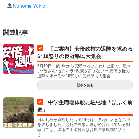
Nunome Yukio
関連記事
【ご案内】安倍政権の退陣を求める
6･10怒りの長野県民大集会
6月10日午後1時から長野市内ひまわり公園で、隠ぺ
い･改ざん･セクハラ･改憲を許さないー 安倍政権の
退陣を求める6･10怒りの長野県民大集会...
記事を読む
中学生職場体験に駐屯地「ほふく前
進」
日本列島を縦断した台風19号は、各地に大きな爪痕
を残しました。必死の捜索活動が続けられている御
嶽山では、現場の山頂付近は台風の暴風雨にさら
さ...