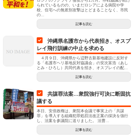
ロシアのウクライナ侵攻から1カ月。停戦協議が続け
られているものの、いまだロシアによる病院や学
校、住宅への無差別攻撃はとどまることなく、市民
の...
記事を読む
沖縄県名護市から代表招き、オスプ
レイ飛行訓練の中止を求める
４月９日、沖縄県から辺野古新基地建設に反対す
る「名護市ヘリ基地反対協議会」の安次富浩（あし
とみ・ひろし）共同代表を招き、オスプレイの配...
記事を読む
共謀罪法案…衆院強行可決に断固抗
議する
本日、安倍政権は、衆院本会議で事実上の「共謀
罪」を導入する組織犯罪処罰法改正案の採決を強行
し、法案を参議院に送りました。 法曹...
記事を読む