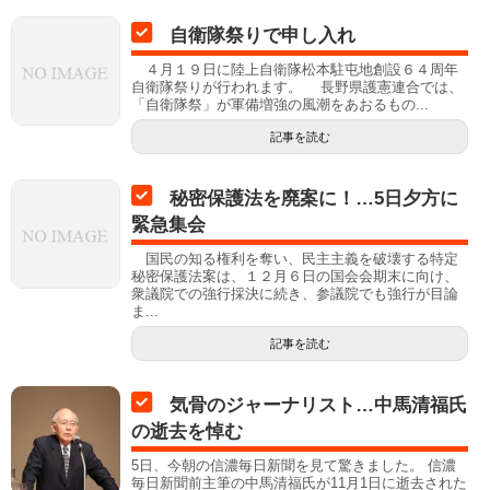
自衛隊祭りで申し入れ
４月１９日に陸上自衛隊松本駐屯地創設６４周年
自衛隊祭りが行われます。 長野県護憲連合では、
「自衛隊祭」が軍備増強の風潮をあおるもの...
記事を読む
秘密保護法を廃案に！…5日夕方に
緊急集会
国民の知る権利を奪い、民主主義を破壊する特定
秘密保護法案は、１２月６日の国会会期末に向け、
衆議院での強行採決に続き、参議院でも強行が目論
ま...
記事を読む
気骨のジャーナリスト…中馬清福氏
の逝去を悼む
5日、今朝の信濃毎日新聞を見て驚きました。 信濃
毎日新聞前主筆の中馬清福氏が11月1日に逝去された