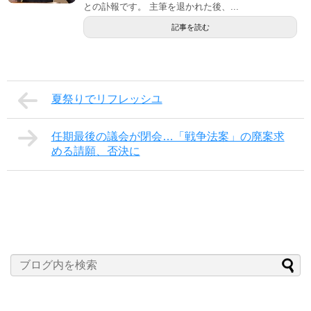
との訃報です。 主筆を退かれた後、...
記事を読む
夏祭りでリフレッシユ
任期最後の議会が閉会…「戦争法案」の廃案求
める請願、否決に