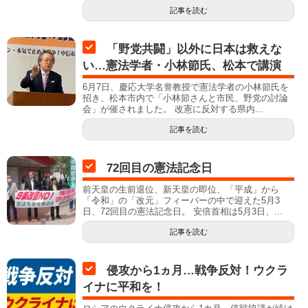
記事を読む
「野党共闘」以外に日本は救えな
い…憲法学者・小林節氏、松本で講演
6月7日、慶応大学名誉教授で憲法学者の小林節氏を
招き、松本市内で「小林節さんと市民、野党の討論
会」が催されました。 改憲に反対する県内...
記事を読む
72回目の憲法記念日
前天皇の生前退位、新天皇の即位、「平成」から
「令和」の「改元」フィーバーの中で迎えた5月3
日、72回目の憲法記念日。 安倍首相は5月3日、...
記事を読む
侵攻から1ヵ月…戦争反対！ウクラ
イナに平和を！