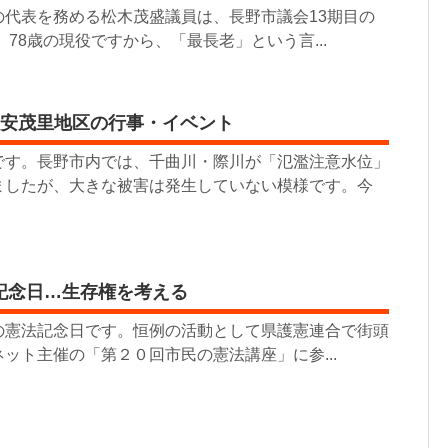
の代表を務める松木茂盛議員は、長野市議会13期目の
78歳の現役ですから、「最長老」という言...
る安茂里地区の行事・イベント
です。長野市内では、千曲川・際川が「氾濫注意水位」
ましたが、大きな被害は発生していない模様です。今
記念日…生存権を考える
憲法記念日です。恒例の活動として県護憲連合で街頭
ット主催の「第２０回市民の憲法講座」に参...