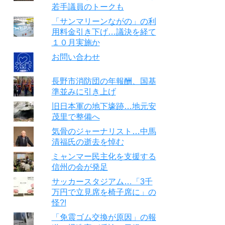
若手議員のトークも
「サンマリーンながの」の利
用料金引き下げ…議決を経て
１０月実施か
お問い合わせ
長野市消防団の年報酬、国基
準並みに引き上げ
旧日本軍の地下壕跡…地元安
茂里で整備へ
気骨のジャーナリスト…中馬
清福氏の逝去を悼む
ミャンマー民主化を支援する
信州の会が発足
サッカースタジアム…「3千
万円で立見席を椅子席に」の
怪?!
「免震ゴム交換が原因」の報