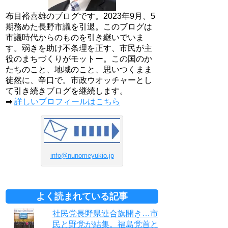
布目裕喜雄のブログです。2023年9月、5
期務めた長野市議を引退。このブログは
市議時代からのものを引き継いでいま
す。弱きを助け不条理を正す、市民が主
役のまちづくりがモットー。この国のか
たちのこと、地域のこと、思いつくまま
徒然に、辛口で。市政ウオッチャーとし
て引き続きブログを継続します。
➡
詳しいプロフィールはこちら
info@nunomeyukio.jp
よく読まれている記事
社民党長野県連合旗開き…市
民と野党が結集。福島党首と