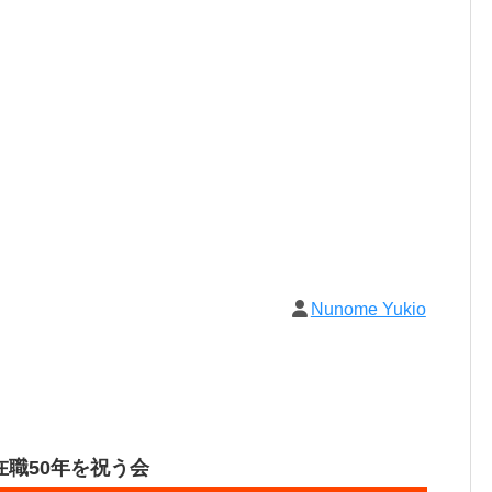
Nunome Yukio
職50年を祝う会