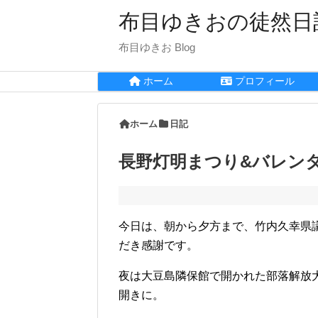
布目ゆきおの徒然日
布目ゆきお Blog
ホーム
プロフィール
ホーム
日記
長野灯明まつり&バレン
今日は、朝から夕方まで、竹内久幸県
だき感謝です。
夜は大豆島隣保館で開かれた部落解放
開きに。