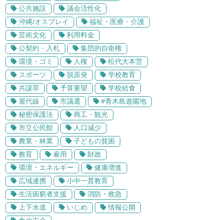
公共施設
議会活性化
沖縄/オスプレイ
福祉・医療・介護
芸術文化
利用料金
公契約・入札
集団的自衛権
環境・ゴミ
人権
松代大本営
スポーツ
脱原発
学校教育
共謀罪
予算要望
学校給食
屋代線
市議選
#青木島遊園地
秘密保護法
商工・観光
市立公民館
人口減少
農業・林業
子どもの貧困
教育
雇用
財政
環境・エネルギー
健康増進
広域連携
小中一貫教育
生活困窮者支援
消防・救急
上下水道
いじめ
情報公開