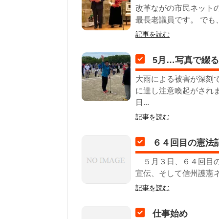
改革ながの市民ネット
最長老議員です。 でも、
記事を読む
5月…写真で綴
大雨による被害が深刻
に達し注意喚起がされ
日...
記事を読む
６４回目の憲法
５月３日、６４回目の
宣伝、そして信州護憲ネ
記事を読む
仕事始め