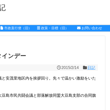
記
市政直行便（旧）
政策・目標（旧）
お問い合わせ
タインデー
2015/2/14
日記
議と安茂里地区内を挨拶回り。先々で温かい激励をいた
大豆島市民共闘会議と部落解放同盟大豆島支部の合同旗