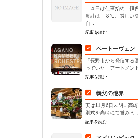
４日は仕事始め、恒例
度計は－８℃、厳しい
自...
記事を読む
ベートーヴェン
「長野市から発信する
っていた「アートメントN
記事を読む
義父の他界
実は11月6日未明に高
別式を高崎にて営みました
記事を読む