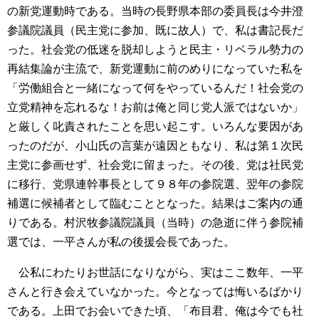
の新党運動時である。当時の長野県本部の委員長は今井澄
参議院議員（民主党に参加、既に故人）で、私は書記長だ
った。社会党の低迷を脱却しようと民主・リベラル勢力の
再結集論が主流で、新党運動に前のめりになっていた私を
「労働組合と一緒になって何をやっているんだ！社会党の
立党精神を忘れるな！お前は俺と同じ党人派ではないか」
と厳しく叱責されたことを思い起こす。いろんな要因があ
ったのだが、小山氏の言葉が遠因ともなり、私は第１次民
主党に参画せず、社会党に留まった。その後、党は社民党
に移行、党県連幹事長として９８年の参院選、翌年の参院
補選に候補者として臨むこととなった。結果はご案内の通
りである。村沢牧参議院議員（当時）の急逝に伴う参院補
選では、一平さんが私の後援会長であった。
公私にわたりお世話になりながら、実はここ数年、一平
さんと行き会えていなかった。今となっては悔いるばかり
である。上田でお会いできた頃、「布目君、俺は今でも社