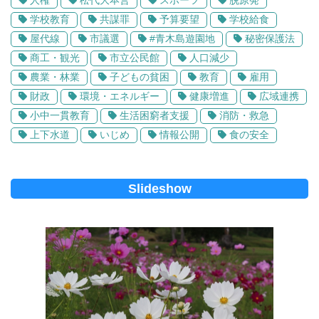
学校教育
共謀罪
予算要望
学校給食
屋代線
市議選
#青木島遊園地
秘密保護法
商工・観光
市立公民館
人口減少
農業・林業
子どもの貧困
教育
雇用
財政
環境・エネルギー
健康増進
広域連携
小中一貫教育
生活困窮者支援
消防・救急
上下水道
いじめ
情報公開
食の安全
Slideshow