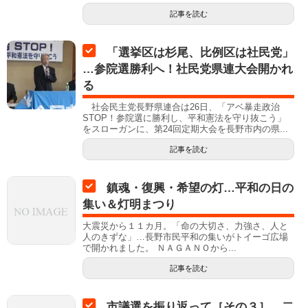
記事を読む
「選挙区は杉尾、比例区は社民党」
…参院選勝利へ！社民党県連大会開かれ
る
社会民主党長野県連合は26日、「アベ暴走政治
STOP！参院選に勝利し、平和憲法を守り抜こう」
をスローガンに、第24回定期大会を長野市内の県...
記事を読む
鎮魂・復興・希望の灯…平和の日の
集い＆灯明まつり
大震災から１１カ月。「命の大切さ、力強さ、人と
人のきずな」…長野市民平和の集いがトイーゴ広場
で開かれました。 ＮＡＧＡＮＯから...
記事を読む
市議選を振り返って［その３］…二