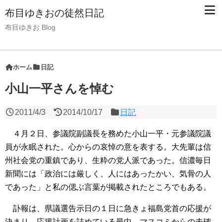
布目ゆきおの徒然日記
布目ゆきお Blog
ホーム
日記
小山一平さんを悼む
2011/4/3
2014/10/17
日記
４月２日、参議院副議長を務めた小山一平・元参議院議
員が永眠された。心からの哀悼の意を表する。大先輩は信
州社会党の重鎮であり、生粋の党人派であった。信濃毎日
新聞には「政治には厳しく、人にはあったかい、気骨の人
であった」と私の偲ぶ言葉が掲載されたところでもある。
訃報は、県議選告示日の１日に急きょ福島党首の応援が
決まり、応援計画を詰めている最中、マスコミからの未確