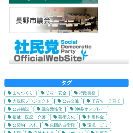
タグ
まちづくり
防災・安全
行政視察
大規模プロジェクト
公共交通
子育ち・子育て
公共施設
議会活性化
沖縄/オスプレイ
福祉・医療・介護
芸術文化
利用料金
公契約・入札
集団的自衛権
環境・ゴミ
人権
松代大本営
スポーツ
脱原発