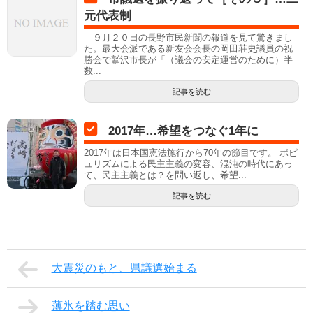
元代表制
９月２０日の長野市民新聞の報道を見て驚きまし
た。最大会派である新友会会長の岡田荘史議員の祝
勝会で鷲沢市長が「（議会の安定運営のために）半
数...
記事を読む
2017年…希望をつなぐ1年に
2017年は日本国憲法施行から70年の節目です。 ポピ
ュリズムによる民主主義の変容、混沌の時代にあっ
て、民主主義とは？を問い返し、希望...
記事を読む
大震災のもと、県議選始まる
薄氷を踏む思い