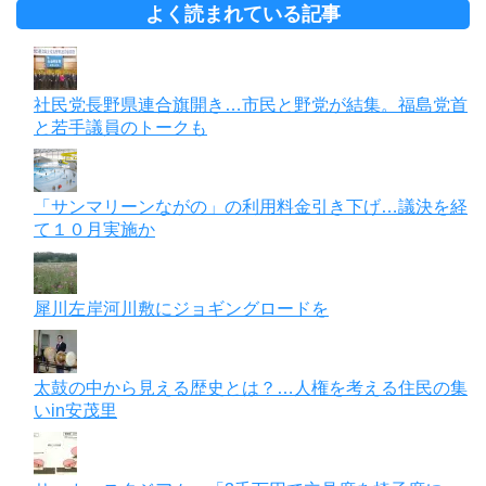
よく読まれている記事
社民党長野県連合旗開き…市民と野党が結集。福島党首
と若手議員のトークも
「サンマリーンながの」の利用料金引き下げ…議決を経
て１０月実施か
犀川左岸河川敷にジョギングロードを
太鼓の中から見える歴史とは？…人権を考える住民の集
いin安茂里