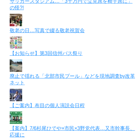
サッカースタジアム…「3千万円で立見席を椅子席に」
の怪?!
敬老の日…写真で綴る敬老祝賀会
【お知らせ】第3回信州バス祭り
廃止で揺れる「北部市民プール」などを現地調査by改革
ネット
【ご案内】布目の個人演説会日程
【案内】7/6杉尾ひでや×市民×3野党代表…又市幹事長、
応援に