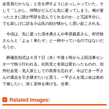
会党員だからな」と念を押すようにおっしゃっていた。そ
して「しかし、仲間がどんどん先に逝ってしまう。俺が逝
ったときに誰が弔辞を読んでくれるのか」と冗談半分に、
でも寂しげに語る小山氏の顔が懐かしく思い起こされる。
今頃は、先に逝った清水勇さんや串原義直さん、村沢牧
さんらと「よぉ！来たぞ」と一杯やっているのではないだ
ろうか。
葬儀告別式は４月７日（木）午後１時から上田法事セン
ターで執り行われる。社民党と名前は変わったものの、信
州社会党・党人派としての気骨を忘れず、今は亡き一平さ
んの遺志を引き継ぎたいと思う。一平さんを偲ぶ会は改め
て催したい。深く哀悼を捧げる。合掌。
Related Images: