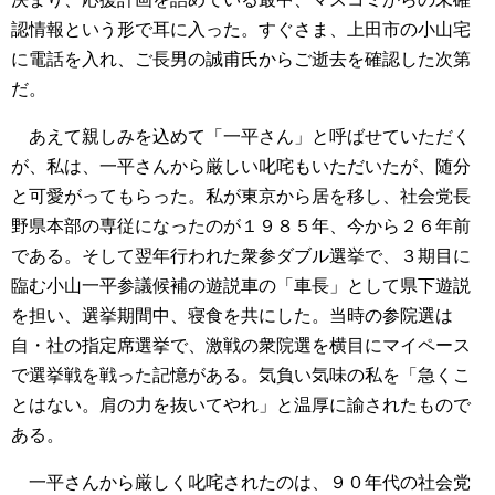
認情報という形で耳に入った。すぐさま、上田市の小山宅
に電話を入れ、ご長男の誠甫氏からご逝去を確認した次第
だ。
あえて親しみを込めて「一平さん」と呼ばせていただく
が、私は、一平さんから厳しい叱咤もいただいたが、随分
と可愛がってもらった。私が東京から居を移し、社会党長
野県本部の専従になったのが１９８５年、今から２６年前
である。そして翌年行われた衆参ダブル選挙で、３期目に
臨む小山一平参議候補の遊説車の「車長」として県下遊説
を担い、選挙期間中、寝食を共にした。当時の参院選は
自・社の指定席選挙で、激戦の衆院選を横目にマイペース
で選挙戦を戦った記憶がある。気負い気味の私を「急くこ
とはない。肩の力を抜いてやれ」と温厚に諭されたもので
ある。
一平さんから厳しく叱咤されたのは、９０年代の社会党