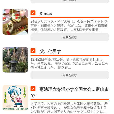
X’mas
24日クリスマス・イブの夜は、会派＝改革ネットで
市長・副市長らと懇談。 私的には、連携中枢都市圏
構想、保健所の共同設置、１支所1モデル事業...
記事を読む
父、他界す
12月22日午後7時15分、父・喜知治が他界しまし
た。享年99歳。 実家の富山で24日に通夜、25日に葬
儀を営みました。 釧路在...
記事を読む
憲法理念を活かす全国大会…富山市
で
さてさて、大方の予想を覆した米国大統領選挙。 差
別的発言を繰り返し、極端な保護主義を訴えるトラ
ンプ氏が、超大国アメリカのトップに就くことに...