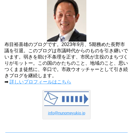
布目裕喜雄のブログです。2023年9月、5期務めた長野市
議を引退。このブログは市議時代からのものを引き継いで
います。弱きを助け不条理を正す、市民が主役のまちづく
りがモットー。この国のかたちのこと、地域のこと、思い
つくまま徒然に、辛口で。市政ウオッチャーとして引き続
きブログを継続します。
➡
詳しいプロフィールはこちら
info@nunomeyukio.jp