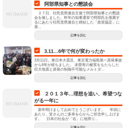
阿部県知事との懇談会
２７日、社民党県連合主催で阿部県知事との懇談
会を催しました。昨年の知事選挙で阿部氏を推薦す
るにあたり社民党県連合と締結した「政策協定」に
基...
記事を読む
3.11…6年で何が変わったか
3月11日。東日本大震災、東京電力福島第一原発事故
から6年が経ちました。 未曽有の被害をもたらした
巨大地震と原発の制御不可能なメルトダ...
記事を読む
２０１３年…理想を追い、希望つな
がる一年に
新年明けましておめでとうございます。 年頭に
あたり、皆さんのご多幸を心からご祈念申し上げま
す。 日本の社会が「右」に地滑り...
記事を読む