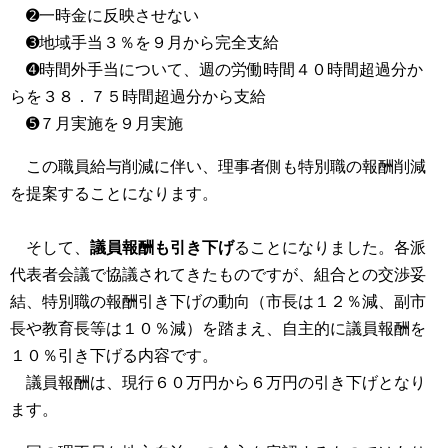
➋一時金に反映させない
➌地域手当３％を９月から完全支給
➍時間外手当について、週の労働時間４０時間超過分か
らを３８．７５時間超過分から支給
➎７月実施を９月実施
この職員給与削減に伴い、理事者側も特別職の報酬削減
を提案することになります。
そして、
議員報酬も引き下げ
ることになりました。各派
代表者会議で協議されてきたものですが、組合との交渉妥
結、特別職の報酬引き下げの動向（市長は１２％減、副市
長や教育長等は１０％減）を踏まえ、自主的に議員報酬を
１０％引き下げる内容です。
議員報酬は、現行６０万円から６万円の引き下げとなり
ます。