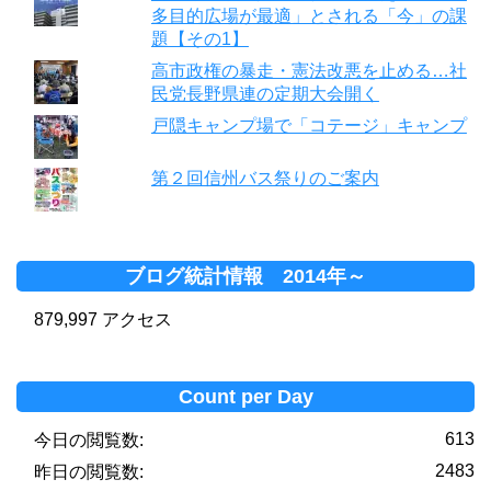
多目的広場が最適」とされる「今」の課
題【その1】
高市政権の暴走・憲法改悪を止める…社
民党長野県連の定期大会開く
戸隠キャンプ場で「コテージ」キャンプ
第２回信州バス祭りのご案内
ブログ統計情報 2014年～
879,997 アクセス
Count per Day
613
今日の閲覧数:
2483
昨日の閲覧数: