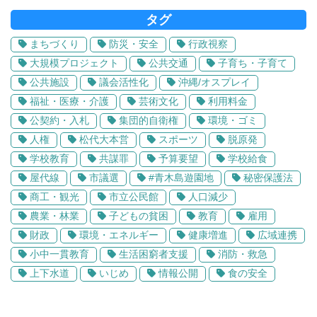
タグ
まちづくり
防災・安全
行政視察
大規模プロジェクト
公共交通
子育ち・子育て
公共施設
議会活性化
沖縄/オスプレイ
福祉・医療・介護
芸術文化
利用料金
公契約・入札
集団的自衛権
環境・ゴミ
人権
松代大本営
スポーツ
脱原発
学校教育
共謀罪
予算要望
学校給食
屋代線
市議選
#青木島遊園地
秘密保護法
商工・観光
市立公民館
人口減少
農業・林業
子どもの貧困
教育
雇用
財政
環境・エネルギー
健康増進
広域連携
小中一貫教育
生活困窮者支援
消防・救急
上下水道
いじめ
情報公開
食の安全