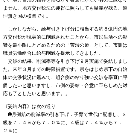
ません。地方交付税法の趣旨に照らしても疑義が残る、道
理無き国の横暴です。
しかしながら、給与引き下げ分に相当する約８億円の地
方交付税が現実的に削減されたことから、市民生活への影
響を最小限にとどめるための「苦渋の策」として、市側は
職員労働組合に給与削減を提示してきました。
交渉の結果、削減率等を引き下げ９月実施で妥結しまし
た。来年３月までの時限措置です。県をはじめ県下の自治
体の交渉状況に鑑みて、組合側の粘り強い交渉を率直に評
価したいと思いますし、市側の妥結・合意に至らしめた対
応も了としたいと思います。。
《妥結内容》は次の通り
➊月例給の削減率の引き下げ…子育て世代に配慮し、３
級を７．４％から７．０％に、４級は７．４％から７．
２％に