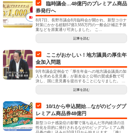
臨時議会…48億円のプレミアム商品
券発行へ
8月7日、長野市議会8月臨時会が開かれ、新型コロナ
対策にかかる総額57億3,555万円の一般会計補正予算
案などを原案通り可決しました。 こ...
記事を読む
ここがおかしい！地方議員の厚生年
金加入問題
9月市議会定例会で「厚生年金への地方議会議員の加
入を求める意見書」が新友会と公明の賛成多数で可
決し、国に意見書を提出することになりました。 ...
記事を読む
10/1から申込開始…ながのビッグプ
レミアム商品券48億円
新型コロナ感染症の影響で落ち込んだ市内経済の活
性化を目的に発行されるながのビッグプレミアム商
品券の申し込みが10月1日から始まります。「推し...