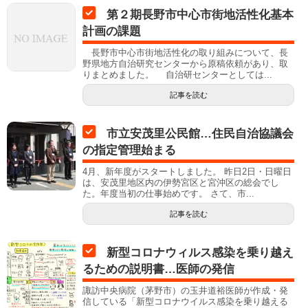
第２期長野市中心市街地活性化基本
計画の課題
長野市中心市街地活性化の取り組みについて、長
野県地方自治研究センターから原稿依頼があり、取
りまとめました。 自治研センターとしては...
記事を読む
市立安茂里公民館…住民自治協議会
の指定管理始まる
4月、新年度がスタートしました。 昨日2日・日曜日
は、安茂里地区内の伊勢宮区と宮沖区の総会でし
た。年度当初の仕事始めです。 さて、市...
記事を読む
新型コロナウィルス感染を乗り越え
るための説明書…医師の発信
諏訪中央病院（茅野市）の玉井道裕医師が作成・発
信している「新型コロナウイルス感染を乗り越える