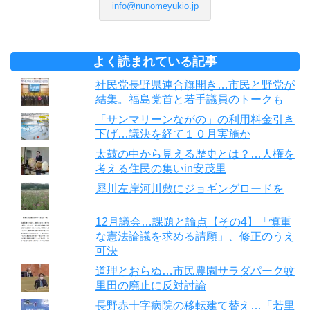
info@nunomeyukio.jp
よく読まれている記事
社民党長野県連合旗開き…市民と野党が
結集。福島党首と若手議員のトークも
「サンマリーンながの」の利用料金引き
下げ…議決を経て１０月実施か
太鼓の中から見える歴史とは？…人権を
考える住民の集いin安茂里
犀川左岸河川敷にジョギングロードを
12月議会…課題と論点【その4】「慎重
な憲法論議を求める請願」、修正のうえ
可決
道理とおらぬ…市民農園サラダパーク蚊
里田の廃止に反対討論
長野赤十字病院の移転建て替え…「若里