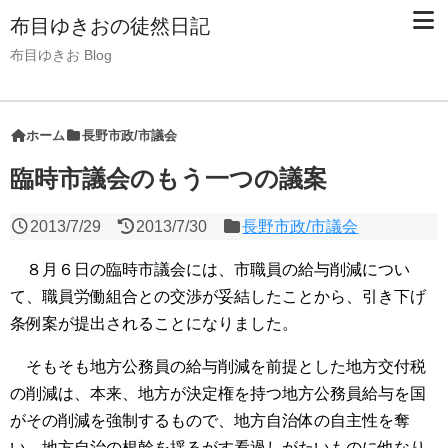
布目ゆきおの徒然日記
布目ゆきお Blog
ホーム
長野市政/市議会
臨時市議会のもう一つの議案
2013/7/29
2013/7/30
長野市政/市議会
８月６日の臨時市議会には、市職員の給与削減につい
て、職員労働組合との交渉が妥結したことから、引き下げ
条例案が提出されることになりました。
そもそも地方公務員の給与削減を前提とした地方交付税
の削減は、本来、地方が決定権を持つ地方公務員給与を国
がその削減を強制するもので、地方自治体の自主性を奪
い、地方自治の根幹を揺るがす看過しがたいものに他なり