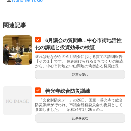
Nunome Yukio
関連記事
6月議会の質問➊…中心市街地活性
化の課題と投資効果の検証
遅ればせながらの６月議会における質問の詳細報告
【その１】です。 住み続けられるまちづくりの観点
から、中心市街地と中山間地の均衡ある発展は長...
記事を読む
善光寺総合防災訓練
「文化財防火デー」の26日、国宝・善光寺で総合
防災訓練が行われ、市議会総務委員会の委員として
参加しました。 昭和24年1月26日の...
記事を読む