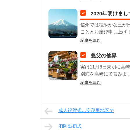
2020年明けま
信州では穏やかな三が
こととお慶び申し上げま
記事を読む
義父の他界
実は11月6日未明に高
別式を高崎にて営みました
記事を読む
成人祝賀式…安茂里地区で
消防出初式