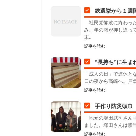
総選挙から１週
社民党惨敗に終わった
み、年の瀬が押し迫っ
末...
記事を読む
”長持ち”に生ま
「成人の日」で連休とな
日の夜から高崎へ。戸倉
記事を読む
手作り防災頭巾
地元の塚田武司さん手
ました。塚田さんは贈呈
記事を読む