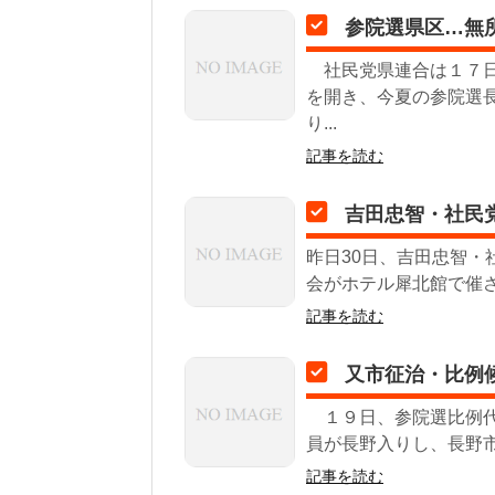
参院選県区…無
社民党県連合は１７日
を開き、今夏の参院選
り...
記事を読む
吉田忠智・社民
昨日30日、吉田忠智
会がホテル犀北館で催さ
記事を読む
又市征治・比例
１９日、参院選比例代
員が長野入りし、長野市
記事を読む