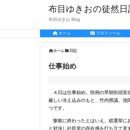
布目ゆきおの徒然日
布目ゆきお Blog
ホーム
プロフィール
ホーム
日記
仕事始め
４日は仕事始め、恒例の早朝街頭宣伝
厳しい冷え込みのもと、竹内県議、池
つです。
惨敗に終わったとはいえ、総選挙にお
と対決し社民党の存在感を打ち立て直