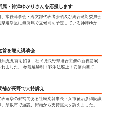
所属・神津ゆかりさんを応援します
、常任幹事会・総支部代表者会議及び総合選対委員会
長県選挙区に無所属で立候補を予定している神津ゆか
党首を迎え講演会
・社民党党首を招き、社民党長野県連合主催の新春講演
れました。 参院選勝利！戦争法廃止！安倍内閣打...
候補が長野で支持訴え
表選挙の候補である社民党幹事長・又市征治参議院議
、須坂市で遊説、街頭から支持拡大を訴えました。 ...