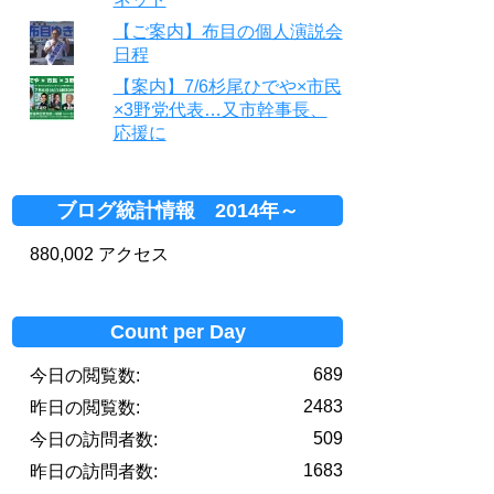
【ご案内】布目の個人演説会
日程
【案内】7/6杉尾ひでや×市民
×3野党代表…又市幹事長、
応援に
ブログ統計情報 2014年～
880,002 アクセス
Count per Day
689
今日の閲覧数:
2483
昨日の閲覧数:
509
今日の訪問者数:
1683
昨日の訪問者数: