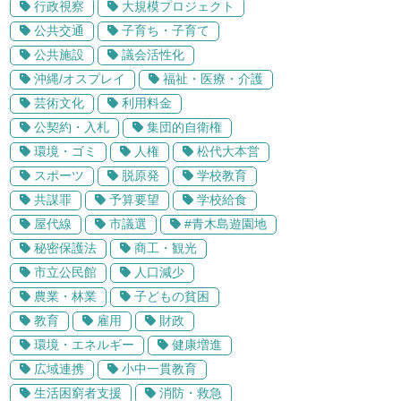
行政視察
大規模プロジェクト
公共交通
子育ち・子育て
公共施設
議会活性化
沖縄/オスプレイ
福祉・医療・介護
芸術文化
利用料金
公契約・入札
集団的自衛権
環境・ゴミ
人権
松代大本営
スポーツ
脱原発
学校教育
共謀罪
予算要望
学校給食
屋代線
市議選
#青木島遊園地
秘密保護法
商工・観光
市立公民館
人口減少
農業・林業
子どもの貧困
教育
雇用
財政
環境・エネルギー
健康増進
広域連携
小中一貫教育
生活困窮者支援
消防・救急