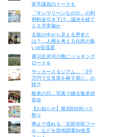
若手議員のトークも
「サンマリーンながの」の利
用料金引き下げ…議決を経て
１０月実施か
太鼓の中から見える歴史と
は？…人権を考える住民の集
いin安茂里
犀川左岸河川敷にジョギング
ロードを
サッカースタジアム…「3千
万円で立見席を椅子席に」の
怪?!
敬老の日…写真で綴る敬老祝
賀会
【お知らせ】第3回信州バス
祭り
廃止で揺れる「北部市民プー
ル」などを現地調査by改革
ネット