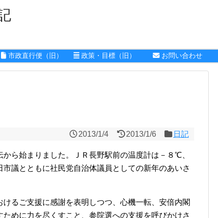
記
市政直行便（旧）
政策・目標（旧）
お問い合わせ
2013/1/4
2013/1/6
日記
から始まりました。ＪＲ長野駅前の温度計は－８℃、
田市議とともに社民党自治体議員としての新年のあいさ
けるご支援に感謝を表明しつつ、心機一転、安倍内閣
すために力を尽くすこと、参院選への支援を呼びかけさ