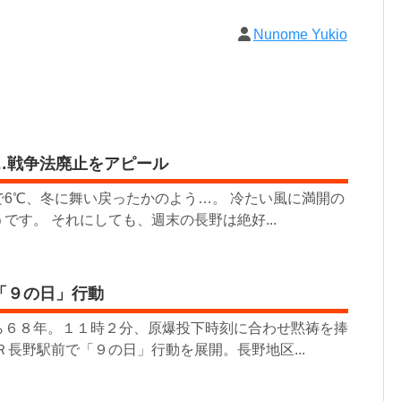
Nunome Yukio
…戦争法廃止をアピール
6℃、冬に舞い戻ったかのよう…。 冷たい風に満開の
です。 それにしても、週末の長野は絶好...
「９の日」行動
６８年。１１時２分、原爆投下時刻に合わせ黙祷を捧
長野駅前で「９の日」行動を展開。長野地区...