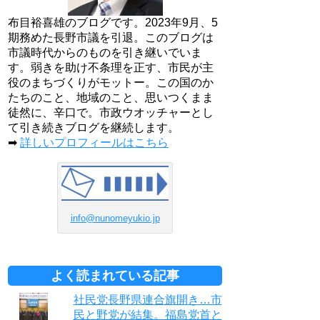
布目裕喜雄のブログです。2023年9月、5
期務めた長野市議を引退。このブログは
市議時代からのものを引き継いでいま
す。弱きを助け不条理を正す、市民が主
役のまちづくりがモットー。この国のか
たちのこと、地域のこと、思いつくまま
徒然に、辛口で。市政ウオッチャーとし
て引き続きブログを継続します。
➡
詳しいプロフィールはこちら
info@nunomeyukio.jp
よく読まれている記事
社民党長野県連合旗開き…市
民と野党が結集。福島党首と