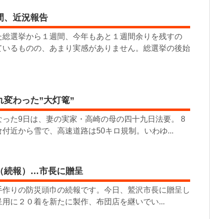
間、近況報告
総選挙から１週間、今年もあと１週間余りを残すの
ているものの、あまり実感がありません。総選挙の後始
れ変わった”大灯篭”
った9日は、妻の実家・高崎の母の四十九日法要。 8
付近から雪で、高速道路は50キロ規制。いわゆ...
（続報）…市長に贈呈
作りの防災頭巾の続報です。今日、鷲沢市長に贈呈し
用に２０着を新たに製作、布団店を継いでい...