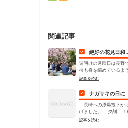
関連記事
絶好の花見日和
週明けの月曜日は長野で
桜も身を縮めているよう
記事を読む
ナガサキの日に
長崎への原爆投下から
げました。 夕刻、ＪＲ
記事を読む