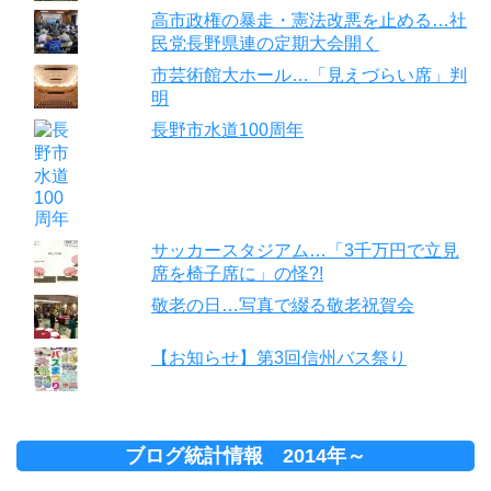
高市政権の暴走・憲法改悪を止める…社
民党長野県連の定期大会開く
市芸術館大ホール…「見えづらい席」判
明
長野市水道100周年
サッカースタジアム…「3千万円で立見
席を椅子席に」の怪?!
敬老の日…写真で綴る敬老祝賀会
【お知らせ】第3回信州バス祭り
ブログ統計情報 2014年～