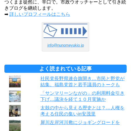
つくまま徒然に、辛口で。市政ウオッチャーとして引き続
きブログを継続します。
➡
詳しいプロフィールはこちら
info@nunomeyukio.jp
よく読まれている記事
社民党長野県連合旗開き…市民と野党が
結集。福島党首と若手議員のトークも
「サンマリーンながの」の利用料金引き
下げ…議決を経て１０月実施か
太鼓の中から見える歴史とは？…人権を
考える住民の集いin安茂里
犀川左岸河川敷にジョギングロードを