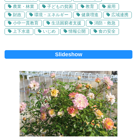
農業・林業
子どもの貧困
教育
雇用
財政
環境・エネルギー
健康増進
広域連携
小中一貫教育
生活困窮者支援
消防・救急
上下水道
いじめ
情報公開
食の安全
Slideshow