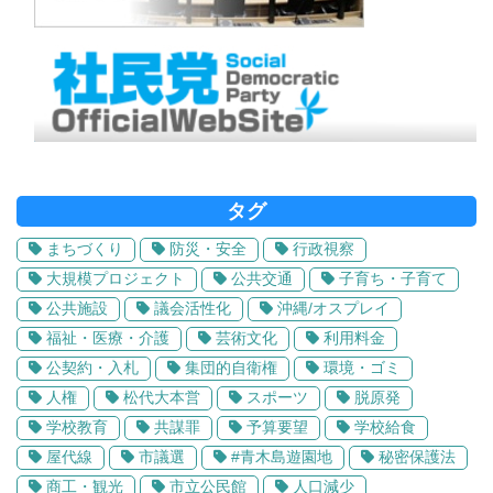
タグ
まちづくり
防災・安全
行政視察
大規模プロジェクト
公共交通
子育ち・子育て
公共施設
議会活性化
沖縄/オスプレイ
福祉・医療・介護
芸術文化
利用料金
公契約・入札
集団的自衛権
環境・ゴミ
人権
松代大本営
スポーツ
脱原発
学校教育
共謀罪
予算要望
学校給食
屋代線
市議選
#青木島遊園地
秘密保護法
商工・観光
市立公民館
人口減少