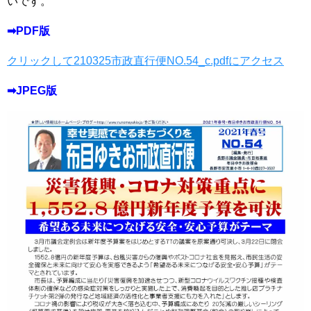
いです。
➡PDF版
クリックして210325市政直行便NO.54_c.pdfにアクセス
➡JPEG版