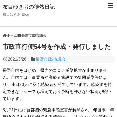
布目ゆきおの徒然日記
布目ゆきお Blog
ホーム
長野市政/市議会
市政直行便54号を作成・発行しました
2021/3/26
長野市政/市議会
長野市内をはじめ、県内のコロナ感染拡大が止まりませ
ん。市内では、事業所や高齢者施設での集団感染等によ
り、連日20人に及ぶ感染者が発生しています。感染源を特
定できないケースも増えており予断を許さない状況が続い
ています。
3月21日には首都圏の緊急事態宣言が解除され、年度末・年
度始めで人の移動が増える時だけに、リバウンド・第4波の