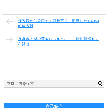
行政職から登用する新教育長…同意したものの
前途多難
長野市の感染警戒レベル５に…「特別警報Ⅱ」
を発出
自己紹介