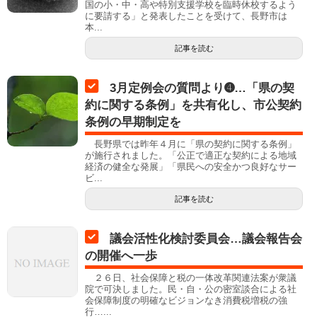
国の小・中・高や特別支援学校を臨時休校するよう
に要請する」と発表したことを受けて、長野市は
本...
記事を読む
3月定例会の質問より➍…「県の契
約に関する条例」を共有化し、市公契約
条例の早期制定を
長野県では昨年４月に「県の契約に関する条例」
が施行されました。「公正で適正な契約による地域
経済の健全な発展」「県民への安全かつ良好なサー
ビ...
記事を読む
議会活性化検討委員会…議会報告会
の開催へ一歩
２６日、社会保障と税の一体改革関連法案が衆議
院で可決しました。民・自・公の密室談合による社
会保障制度の明確なビジョンなき消費税増税の強
行…...