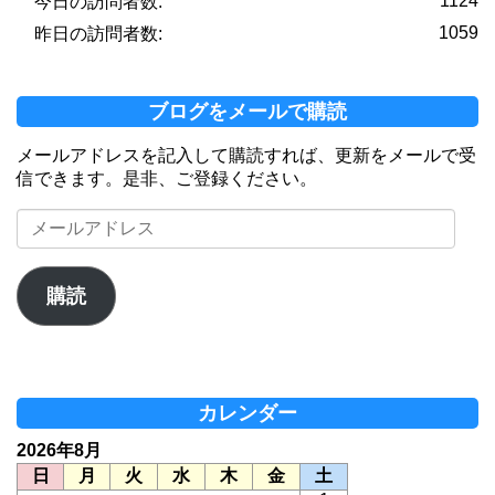
1124
今日の訪問者数:
1059
昨日の訪問者数:
ブログをメールで購読
メールアドレスを記入して購読すれば、更新をメールで受
信できます。是非、ご登録ください。
メ
ー
ル
ア
購読
ド
レ
ス
カレンダー
2026年8月
日
月
火
水
木
金
土