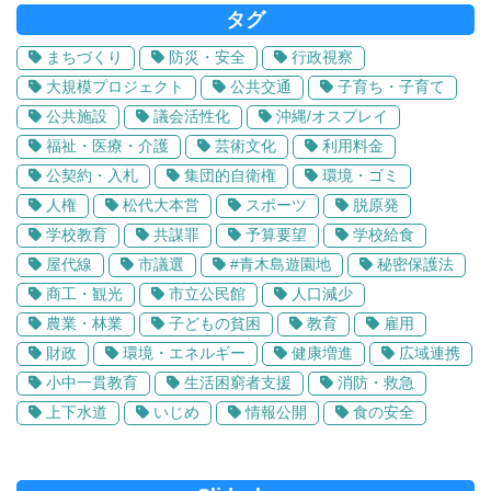
タグ
まちづくり
防災・安全
行政視察
大規模プロジェクト
公共交通
子育ち・子育て
公共施設
議会活性化
沖縄/オスプレイ
福祉・医療・介護
芸術文化
利用料金
公契約・入札
集団的自衛権
環境・ゴミ
人権
松代大本営
スポーツ
脱原発
学校教育
共謀罪
予算要望
学校給食
屋代線
市議選
#青木島遊園地
秘密保護法
商工・観光
市立公民館
人口減少
農業・林業
子どもの貧困
教育
雇用
財政
環境・エネルギー
健康増進
広域連携
小中一貫教育
生活困窮者支援
消防・救急
上下水道
いじめ
情報公開
食の安全