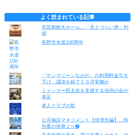
よく読まれている記事
市芸術館大ホール…「見えづらい席」判
明
長野市水道100周年
「サンマリーンながの」の利用料金引き
下げ…議決を経て１０月実施か
ミャンマー民主化を支援する信州の会が
発足
老人クラブの歌
公共施設マネジメント【焼津市編】…特
別委の視察より➋