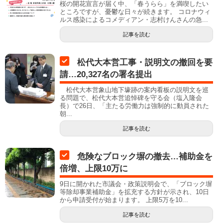
桜の開花宣言が届く中、「春うらら」を満喫したい
ところですが、憂鬱な日々が続きます。 コロナウィ
ルス感染によるコメディアン・志村けんさんの急...
記事を読む
松代大本営工事・説明文の撤回を要
請…20,327名の署名提出
松代大本営象山地下壕跡の案内看板の説明文を巡
る問題で、松代大本営追悼碑を守る会（塩入隆会
長）で26日、「主たる労働力は強制的に動員された
朝...
記事を読む
危険なブロック塀の撤去…補助金を
倍増、上限10万に
9日に開かれた市議会・政策説明会で、「ブロック塀
等除却事業補助金」を拡充する方針が示され、10日
から申請受付が始まります。 上限5万を10...
記事を読む