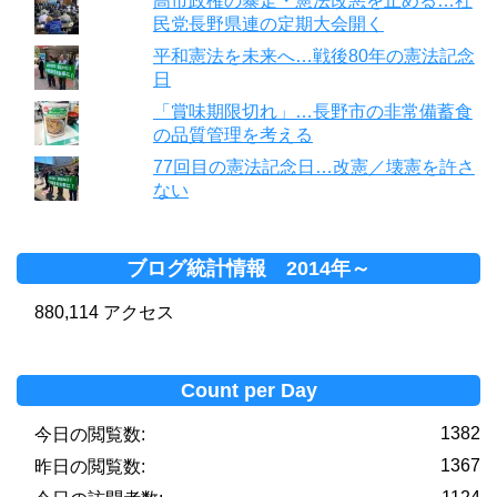
高市政権の暴走・憲法改悪を止める…社
民党長野県連の定期大会開く
平和憲法を未来へ…戦後80年の憲法記念
日
「賞味期限切れ」…長野市の非常備蓄食
の品質管理を考える
77回目の憲法記念日…改憲／壊憲を許さ
ない
ブログ統計情報 2014年～
880,114 アクセス
Count per Day
1382
今日の閲覧数:
1367
昨日の閲覧数: