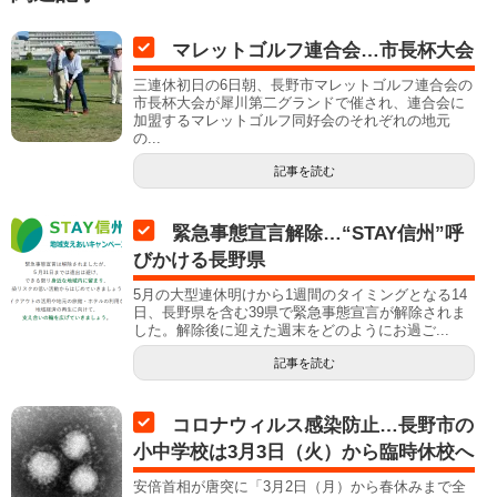
マレットゴルフ連合会…市長杯大会
三連休初日の6日朝、長野市マレットゴルフ連合会の
市長杯大会が犀川第二グランドで催され、連合会に
加盟するマレットゴルフ同好会のそれぞれの地元
の...
記事を読む
緊急事態宣言解除…“STAY信州”呼
びかける長野県
5月の大型連休明けから1週間のタイミングとなる14
日、長野県を含む39県で緊急事態宣言が解除されま
した。解除後に迎えた週末をどのようにお過ご...
記事を読む
コロナウィルス感染防止…長野市の
小中学校は3月3日（火）から臨時休校へ
安倍首相が唐突に「3月2日（月）から春休みまで全