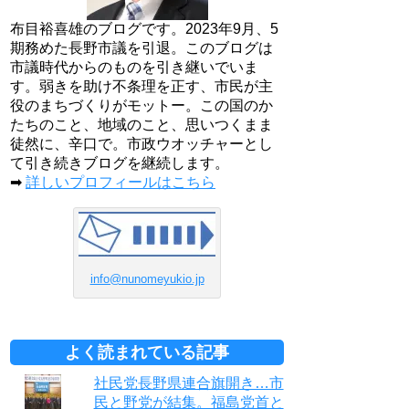
布目裕喜雄のブログです。2023年9月、5
期務めた長野市議を引退。このブログは
市議時代からのものを引き継いでいま
す。弱きを助け不条理を正す、市民が主
役のまちづくりがモットー。この国のか
たちのこと、地域のこと、思いつくまま
徒然に、辛口で。市政ウオッチャーとし
て引き続きブログを継続します。
➡
詳しいプロフィールはこちら
info@nunomeyukio.jp
よく読まれている記事
社民党長野県連合旗開き…市
民と野党が結集。福島党首と