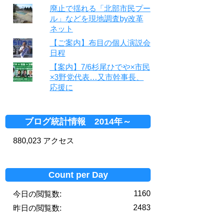
廃止で揺れる「北部市民プー
ル」などを現地調査by改革
ネット
【ご案内】布目の個人演説会
日程
【案内】7/6杉尾ひでや×市民
×3野党代表…又市幹事長、
応援に
ブログ統計情報 2014年～
880,023 アクセス
Count per Day
1160
今日の閲覧数:
2483
昨日の閲覧数: