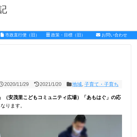
記
市政直行便（旧）
政策・目標（旧）
お問い合わせ
2020/11/29
2021/1/20
地域
,
子育て・子育ち
」（安茂里こどもコミュニティ広場）「あもはぐ」の応
となります。