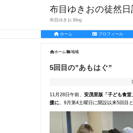
布目ゆきおの徒然日
布目ゆきお Blog
ホーム
プロフィール
ホーム
地域
5回目の”あもはぐ”
11月28日午前、
安茂里版「子ども食堂
援に
。9月第4土曜日に開設以来5回目