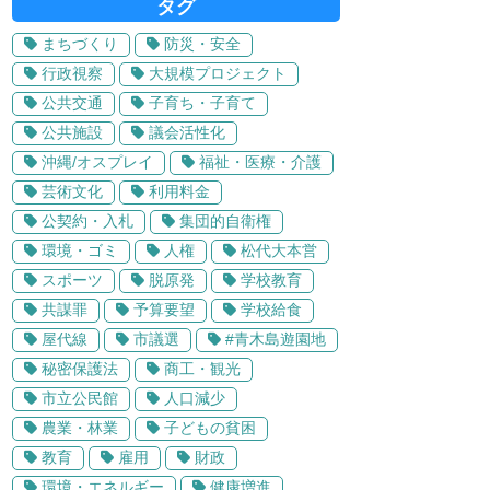
タグ
まちづくり
防災・安全
行政視察
大規模プロジェクト
公共交通
子育ち・子育て
公共施設
議会活性化
沖縄/オスプレイ
福祉・医療・介護
芸術文化
利用料金
公契約・入札
集団的自衛権
環境・ゴミ
人権
松代大本営
スポーツ
脱原発
学校教育
共謀罪
予算要望
学校給食
屋代線
市議選
#青木島遊園地
秘密保護法
商工・観光
市立公民館
人口減少
農業・林業
子どもの貧困
教育
雇用
財政
環境・エネルギー
健康増進