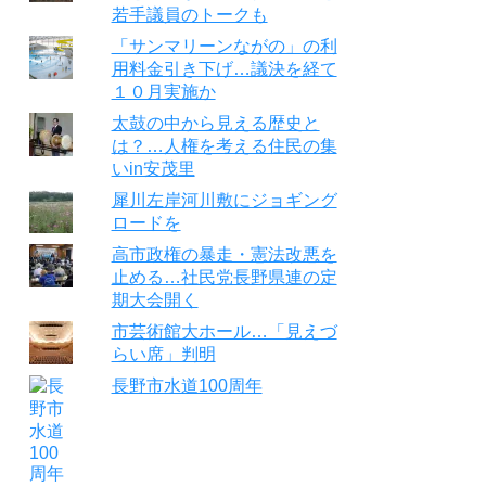
若手議員のトークも
「サンマリーンながの」の利
用料金引き下げ…議決を経て
１０月実施か
太鼓の中から見える歴史と
は？…人権を考える住民の集
いin安茂里
犀川左岸河川敷にジョギング
ロードを
高市政権の暴走・憲法改悪を
止める…社民党長野県連の定
期大会開く
市芸術館大ホール…「見えづ
らい席」判明
長野市水道100周年