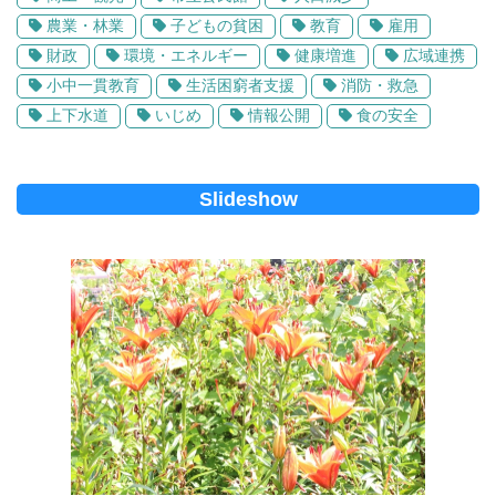
農業・林業
子どもの貧困
教育
雇用
財政
環境・エネルギー
健康増進
広域連携
小中一貫教育
生活困窮者支援
消防・救急
上下水道
いじめ
情報公開
食の安全
Slideshow