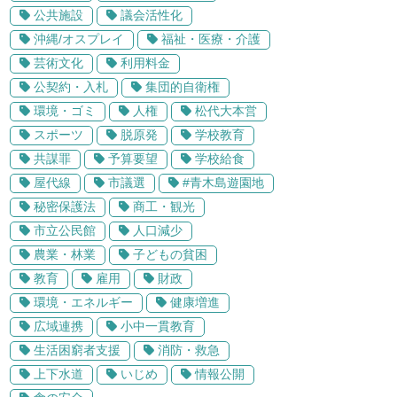
公共施設
議会活性化
沖縄/オスプレイ
福祉・医療・介護
芸術文化
利用料金
公契約・入札
集団的自衛権
環境・ゴミ
人権
松代大本営
スポーツ
脱原発
学校教育
共謀罪
予算要望
学校給食
屋代線
市議選
#青木島遊園地
秘密保護法
商工・観光
市立公民館
人口減少
農業・林業
子どもの貧困
教育
雇用
財政
環境・エネルギー
健康増進
広域連携
小中一貫教育
生活困窮者支援
消防・救急
上下水道
いじめ
情報公開