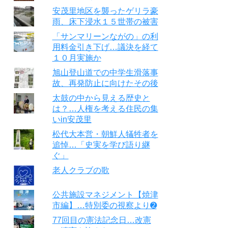
安茂里地区を襲ったゲリラ豪
雨、床下浸水１５世帯の被害
「サンマリーンながの」の利
用料金引き下げ…議決を経て
１０月実施か
旭山登山道での中学生滑落事
故、再発防止に向けたその後
太鼓の中から見える歴史と
は？…人権を考える住民の集
いin安茂里
松代大本営・朝鮮人犠牲者を
追悼…「史実を学び語り継
ぐ」
老人クラブの歌
公共施設マネジメント【焼津
市編】…特別委の視察より➋
77回目の憲法記念日…改憲