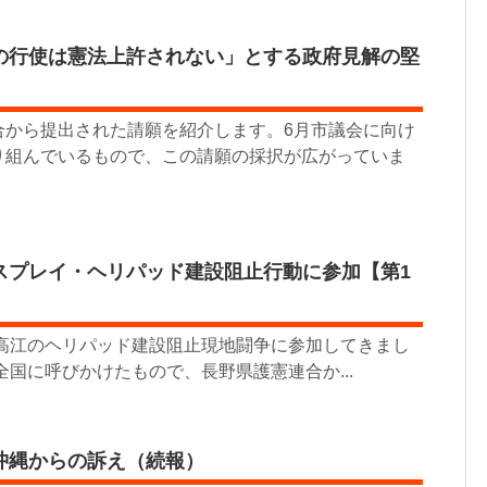
の行使は憲法上許されない」とする政府見解の堅
から提出された請願を紹介します。6月市議会に向け
り組んでいるもので、この請願の採択が広がっていま
スプレイ・ヘリパッド建設阻止行動に参加【第1
・高江のヘリパッド建設阻止現地闘争に参加してきまし
全国に呼びかけたもので、長野県護憲連合か...
…沖縄からの訴え（続報）