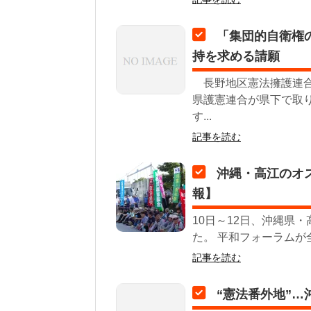
「集団的自衛権
持を求める請願
長野地区憲法擁護連合
県護憲連合が県下で取
す...
記事を読む
沖縄・高江のオ
報】
10日～12日、沖縄県
た。 平和フォーラムが
記事を読む
“憲法番外地”