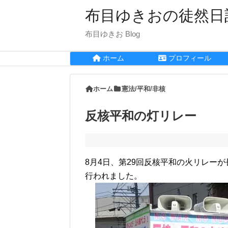
布目ゆきおの徒然日
布目ゆきお Blog
ホーム
プロフィール
ホーム
憲法/平和/非核
反核平和の灯リレー
8月4日、第29回反核平和の火リレー
行われました。