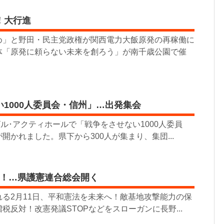
！大行進
」と野田・民主党政権が関西電力大飯原発の再稼働に
体「原発に頼らない未来を創ろう」が南千歳公園で催
1000人委員会・信州」…出発集会
ル･アクティホールで「戦争をさせない1000人委員
開かれました。県下から300人が集まり、集団...
O！…県護憲連合総会開く
る2月11日、平和憲法を未来へ！敵基地攻撃能力の保
税反対！改憲発議STOPなどをスローガンに長野...