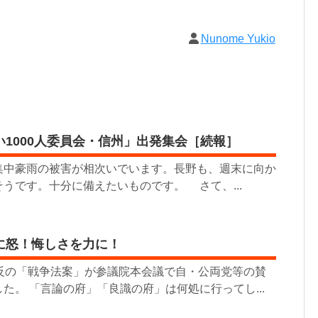
Nunome Yukio
1000人委員会・信州」出発集会［続報］
中豪雨の被害が相次いでいます。長野も、週末に向か
うです。十分に備えたいものです。 さて、...
に怒！悔しさを力に！
違反の「戦争法案」が参議院本会議で自・公両党等の賛
た。 「言論の府」「良識の府」は何処に行ってし...