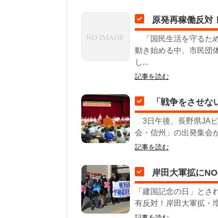
原発再稼働反対
「国民生活を守るため
動き始める中、市民団
し...
記事を読む
「戦争をさせない
3日午後、長野県JAビ
会・信州」の出発集会が
記事を読む
岸田大軍拡にN
「建国記念の日」とされ
有反対！岸田大軍拡・増
記事を読む