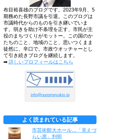
布目裕喜雄のブログです。2023年9月、5
期務めた長野市議を引退。このブログは
市議時代からのものを引き継いでいま
す。弱きを助け不条理を正す、市民が主
役のまちづくりがモットー。この国のか
たちのこと、地域のこと、思いつくまま
徒然に、辛口で。市政ウオッチャーとし
て引き続きブログを継続します。
➡
詳しいプロフィールはこちら
info@nunomeyukio.jp
よく読まれている記事
市芸術館大ホール…「見えづ
らい席」判明