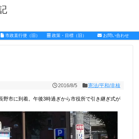
記
市政直行便（旧）
政策・目標（旧）
お問い合わせ
2016/8/5
憲法/平和/非核
が長野市に到着。午後3時過ぎから市役所で引き継ぎ式が