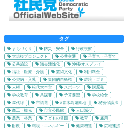
タグ
まちづくり
防災・安全
行政視察
大規模プロジェクト
公共交通
子育ち・子育て
公共施設
議会活性化
沖縄/オスプレイ
福祉・医療・介護
芸術文化
利用料金
公契約・入札
集団的自衛権
環境・ゴミ
人権
松代大本営
スポーツ
脱原発
学校教育
共謀罪
予算要望
学校給食
屋代線
市議選
#青木島遊園地
秘密保護法
商工・観光
市立公民館
人口減少
農業・林業
子どもの貧困
教育
雇用
財政
環境・エネルギー
健康増進
広域連携