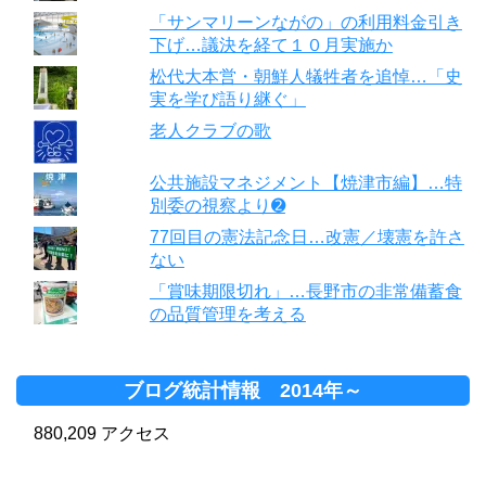
「サンマリーンながの」の利用料金引き
下げ…議決を経て１０月実施か
松代大本営・朝鮮人犠牲者を追悼…「史
実を学び語り継ぐ」
老人クラブの歌
公共施設マネジメント【焼津市編】…特
別委の視察より➋
77回目の憲法記念日…改憲／壊憲を許さ
ない
「賞味期限切れ」…長野市の非常備蓄食
の品質管理を考える
ブログ統計情報 2014年～
880,209 アクセス