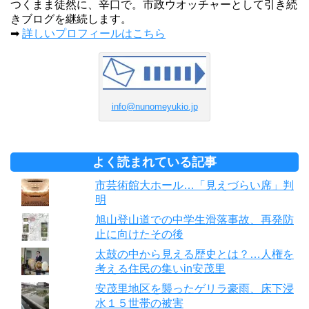
つくまま徒然に、辛口で。市政ウオッチャーとして引き続
きブログを継続します。
➡
詳しいプロフィールはこちら
info@nunomeyukio.jp
よく読まれている記事
市芸術館大ホール…「見えづらい席」判
明
旭山登山道での中学生滑落事故、再発防
止に向けたその後
太鼓の中から見える歴史とは？…人権を
考える住民の集いin安茂里
安茂里地区を襲ったゲリラ豪雨、床下浸
水１５世帯の被害